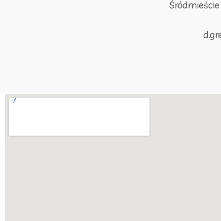
Śródmieście
d.g