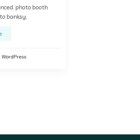
 unced. photo booth
o banksy,
e
WordPress