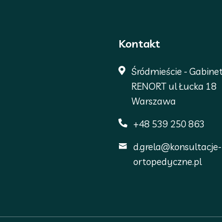
Kontakt
Śródmieście - Gabine
RENORT ul Łucka 18
Warszawa
+48 539 250 863
d.grela@konsultacje-
ortopedyczne.pl