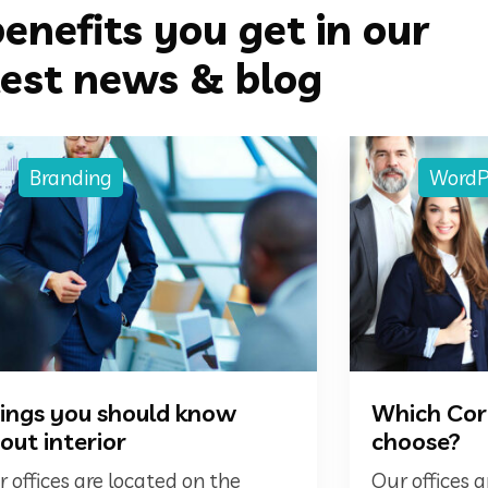
benefits you get in our
test news & blog
Branding
WordP
ings you should know
Which Corp
out interior
choose?
 offices are located on the
Our offices 