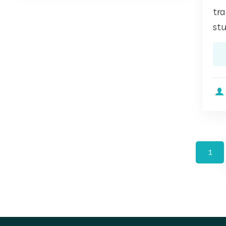
tra
st
1